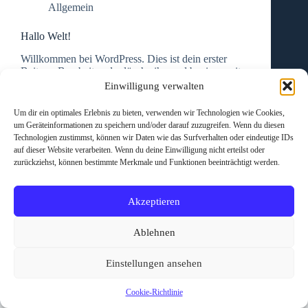
Allgemein
Hallo Welt!
Willkommen bei WordPress. Dies ist dein erster
Beitrag. Bearbeite oder lösche ihn und beginne mit
dem Schreiben!
Einwilligung verwalten
Prescribe9608
8. Juni 2026
1 Kommentar
Um dir ein optimales Erlebnis zu bieten, verwenden wir Technologien wie Cookies,
um Geräteinformationen zu speichern und/oder darauf zuzugreifen. Wenn du diesen
Technologien zustimmst, können wir Daten wie das Surfverhalten oder eindeutige IDs
auf dieser Website verarbeiten. Wenn du deine Einwilligung nicht erteilst oder
zurückziehst, können bestimmte Merkmale und Funktionen beeinträchtigt werden.
Akzeptieren
Ablehnen
Einstellungen ansehen
Cookie-Richtlinie
Copyright © 2026 - WordPress Theme von
CreativeThemes