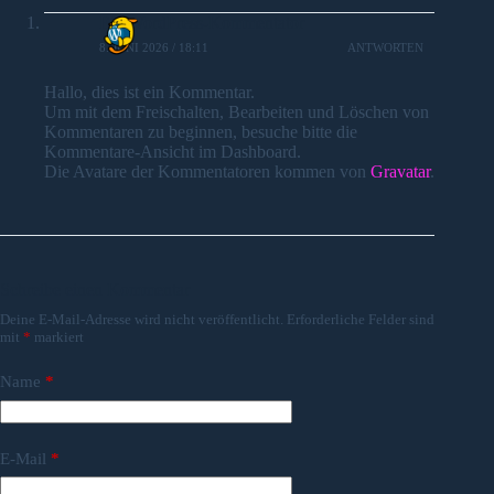
Ein WordPress-Kommentator
8. JUNI 2026 / 18:11
ANTWORTEN
Hallo, dies ist ein Kommentar.
Um mit dem Freischalten, Bearbeiten und Löschen von
Kommentaren zu beginnen, besuche bitte die
Kommentare-Ansicht im Dashboard.
Die Avatare der Kommentatoren kommen von
Gravatar
.
Schreibe einen Kommentar
Deine E-Mail-Adresse wird nicht veröffentlicht.
Erforderliche Felder sind
mit
*
markiert
Name
*
E-Mail
*